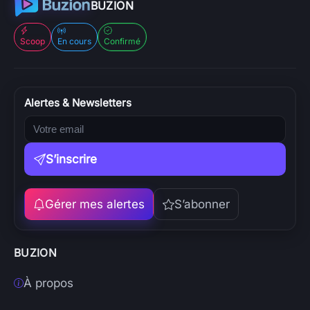
BUZION
Scoop
En cours
Confirmé
Alertes & Newsletters
S’inscrire
Gérer mes alertes
S’abonner
BUZION
À propos