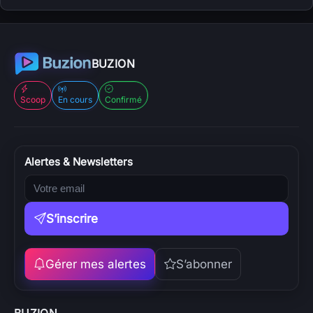
BUZION
Scoop
En cours
Confirmé
Alertes & Newsletters
S’inscrire
Gérer mes alertes
S’abonner