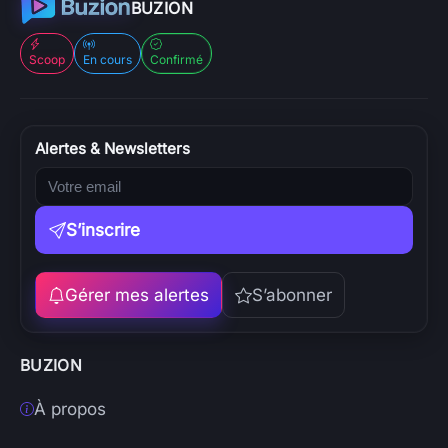
BUZION
Scoop
En cours
Confirmé
Alertes & Newsletters
S’inscrire
Gérer mes alertes
S’abonner
BUZION
À propos