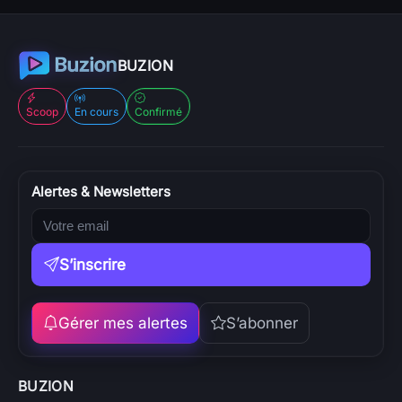
BUZION
Scoop
En cours
Confirmé
Alertes & Newsletters
S’inscrire
Gérer mes alertes
S’abonner
BUZION