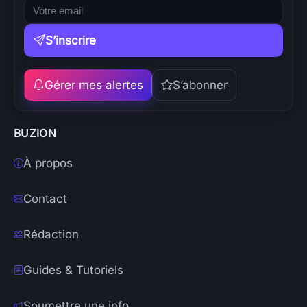
S’inscrire
Gérer mes alertes
S’abonner
BUZION
À propos
Contact
Rédaction
Guides & Tutoriels
Soumettre une info