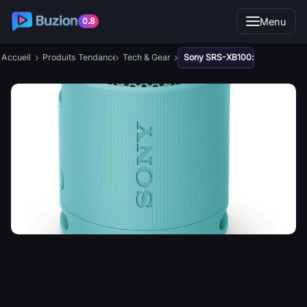
Menu
0.8
›
›
›
Accueil
Produits Tendance
Tech & Gear
Sony SRS-XB100: enceinte Blue
Sony SRS-XB100: enceinte
Bluetooth IP67, 16h