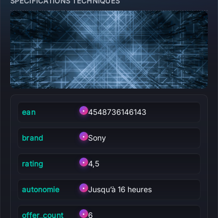
SPÉCIFICATIONS TECHNIQUES
ean
•
4548736146143
brand
•
Sony
rating
•
4,5
autonomie
•
Jusqu’à 16 heures
offer_count
•
6