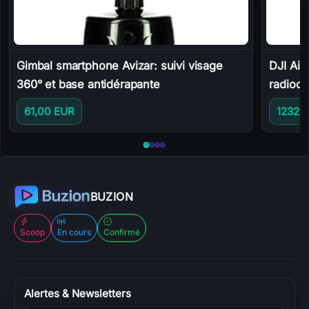
Gimbal smartphone Avizar: suivi visage
DJI Air
360° et base antidérapante
radioc
61,00 EUR
1232,
Aller à DJI Air 3: drone c
Aller à DJI Avata Explorer
Aller à Logitech G923 SE: 
Aller à Gimbal smartphone
BUZION
Scoop
En cours
Confirmé
Alertes & Newsletters