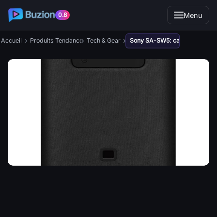
Menu
0.8
›
›
›
Accueil
Produits Tendance
Tech & Gear
Sony SA-SW5: caisson de bass
Sony SA-SW5: caisson de
basse puissant pour home