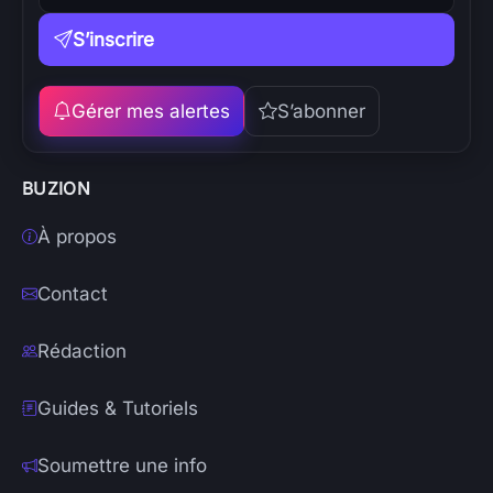
S’inscrire
Gérer mes alertes
S’abonner
BUZION
À propos
Contact
Rédaction
Guides & Tutoriels
Soumettre une info