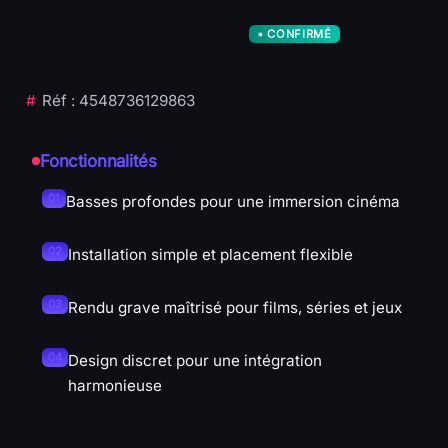
cinéma immersif
Réf : 4548736129863
Spécifications
Fonctionnalités
Basses profondes pour une immersion cinéma
Installation simple et placement flexible
Rendu grave maîtrisé pour films, séries et jeux
Design discret pour une intégration
harmonieuse