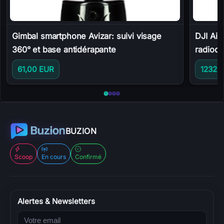
Gimbal smartphone Avizar: suivi visage
DJI Air
360° et base antidérapante
radioc
61,00 EUR
1232,
Aller à DJI Air 3: drone c
Aller à DJI Avata Explorer
Aller à Logitech G923 SE: 
Aller à Gimbal smartphone
BUZION
Scoop
En cours
Confirmé
Alertes & Newsletters