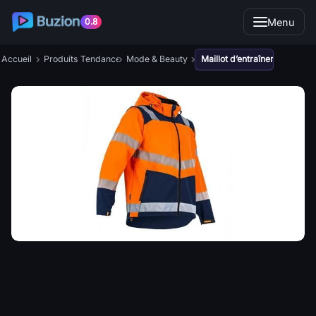
Menu
0.8
›
›
›
Accueil
Produits Tendance
Mode & Beauty
Maillot d’entraînement FC B
Maillot d’entraînement FC
Barcelona par Nike – style