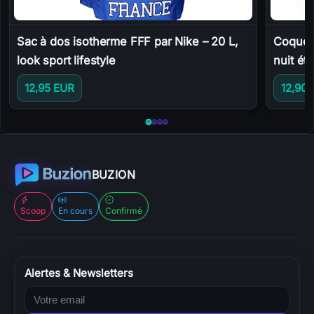
Sac à dos isotherme FFF par Nike – 20 L,
Coque 
look sport lifestyle
nuit ét
12,95 EUR
12,90
Aller à Coque iPhone 14 Pro 
Aller à Sac de sport 50 L 
Aller à Gourde de sport F
Aller à Sac à dos isotherm
BUZION
Scoop
En cours
Confirmé
Alertes & Newsletters