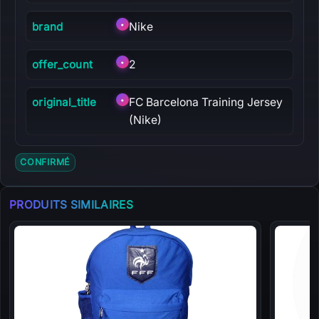
brand
•
Nike
offer_count
•
2
original_title
•
FC Barcelona Training Jersey
(Nike)
CONFIRMÉ
PRODUITS SIMILAIRES