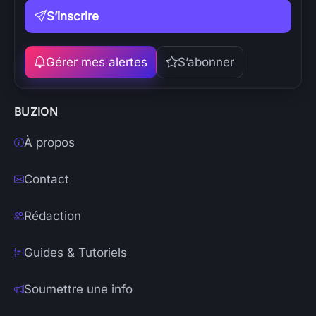
S’inscrire
Gérer mes alertes
S’abonner
BUZION
À propos
Contact
Rédaction
Guides & Tutoriels
Soumettre une info