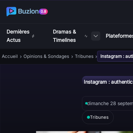
0.8
Dernières
Dramas &
Plateforme
Actus
Timelines
Accueil
Opinions & Sondages
Tribunes
Instagram : au
›
›
›
Instagram : authenti
dimanche 28 septe
Tribunes