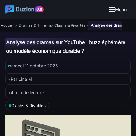
Menu
0.8
›
›
›
Accueil
Dramas & Timelines
Clashs & Rivalités
Analyse des dramas sur 
Analyse des dramas sur YouTube : buzz éphémère
ou modèle économique durable ?
samedi 11 octobre 2025
•
Par Lina M
•
4 min de lecture
Clashs & Rivalités