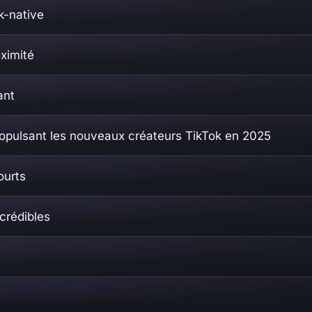
k-native
ximité
ant
opulsant les nouveaux créateurs TikTok en 2025
ourts
crédibles